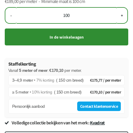
€189,00
per meter - Minimale maat is 100 cm
-
+
In de winkelwagen
Staffelkorting
Vanaf
5 meter of meer
:
€170,10
per meter
.
€175,77 /
per meter
3–4,9 meter
• 7% korting
( 150 cm breed)
€170,10 /
per meter
≥ 5 meter
• 10% korting
( 150 cm breed)
Contact klantenservice
Persoonlijk aanbod
Volledige collectie bekijken van het merk:
Kvadrat