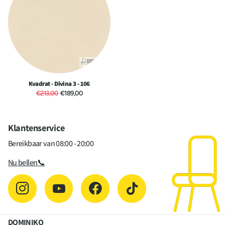
ASTM E84 Class B Unadhered •
ASTM E84 Class A Adhered •
ÖNORM B1/Q1 • GB 50222 B1 with
treatment (Chinese)
Garantie
10 jaar
Aantal kleuren
57
verkrijgbaar
Kvadrat - Divina 3 - 106
€213,00
€189,00
Klantenservice
Bereikbaar van 08:00 - 20:00
Nu bellen📞
DOMINIKQ