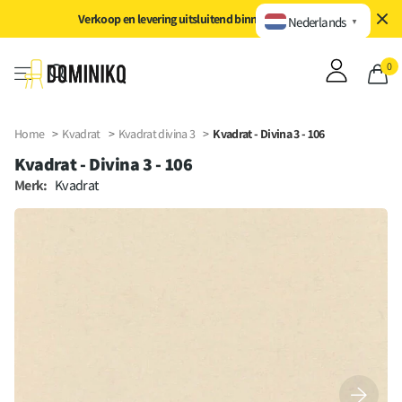
Direct naar inhoud
Verkoop en levering uitsluitend binnen de EU/EER
Nederlands
▼
0
Home
>
Kvadrat
>
Kvadrat divina 3
>
Kvadrat - Divina 3 - 106
Kvadrat - Divina 3 - 106
Merk:
Kvadrat