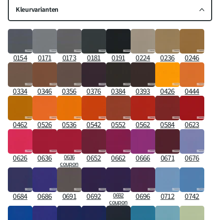
Kleurvarianten
0154
0171
0173
0181
0191
0224
0236
0246
0334
0346
0356
0376
0384
0393
0426
0444
0462
0526
0536
0542
0552
0562
0584
0623
0626
0636
0636
0652
0662
0666
0671
0676
coupon
0684
0686
0691
0692
0692
0696
0712
0742
coupon