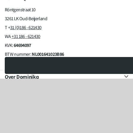
Röntgenstraat 10
3261 LK Oud-Beijerland
T +
31 (0)186 - 621430
WA
+31 186 - 621430
KVK:
64694097
BTW nummer:
NL001641023B86
info@dominikq.com
Over Dominikq
Klantinformatie
Abonneer je op onze mailing
Als eerste op de hoogte van onze acties