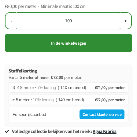
€80,00
per meter - Minimale maat is 100 cm
-
+
In de winkelwagen
Staffelkorting
Vanaf
5 meter of meer
:
€72,00
per meter
.
€74,40 /
per meter
3–4,9 meter
• 7% korting
( 140 cm breed)
€72,00 /
per meter
≥ 5 meter
• 10% korting
( 140 cm breed)
Contact klantenservice
Persoonlijk aanbod
Volledige collectie bekijken van het merk:
Agua Fabrics