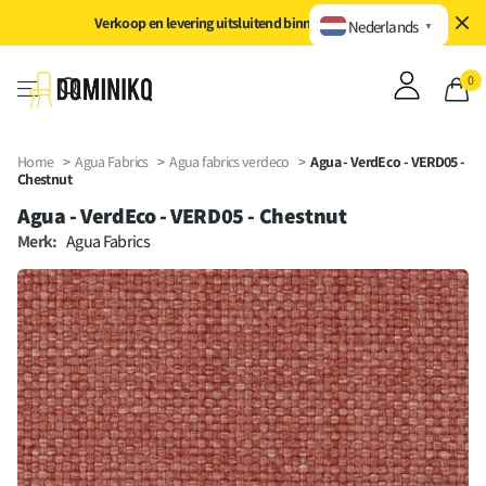
Direct naar inhoud
Verkoop en levering uitsluitend binnen de EU/EER
Nederlands
▼
0
Home
>
Agua Fabrics
>
Agua fabrics verdeco
>
Agua - VerdEco - VERD05 -
Chestnut
Agua - VerdEco - VERD05 - Chestnut
Merk:
Agua Fabrics