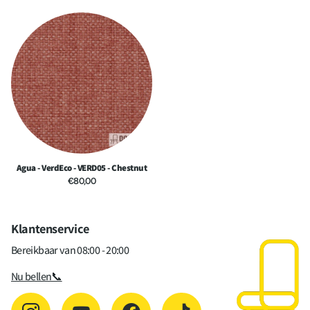
Lichtechtheid
5-6
Brandvertragend
Ja
Brandvertragende
EN 1021 Part 1&2 IMO 2010 FTP Code
normen
part 8 BS7176 (CRIB5) BS5852
(CRIB5)
Certificeringen
REACH OEKO-TEX Phthalate Free
Agua - VerdEco - VERD05 - Chestnut
€80,00
Klantenservice
Bereikbaar van 08:00 - 20:00
Nu bellen📞