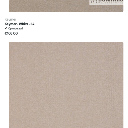
Keymer
Keymer - Whizz - 62
Op voorraad
€105,00