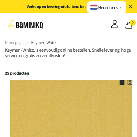
Direct naar inhoud
Verkoop en levering uitsluitend binnen de EU/EER
Nederlands
▼
0
Homepage
Keymer - Whizz
Keymer - Whizz, is eenvoudig online bestellen. Snelle levering, hoge
service en gratis verzendkosten!
25 producten