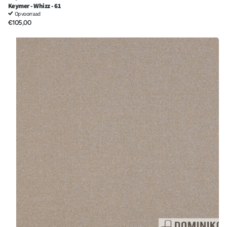
Keymer - Whizz - 61
Op voorraad
€105,00