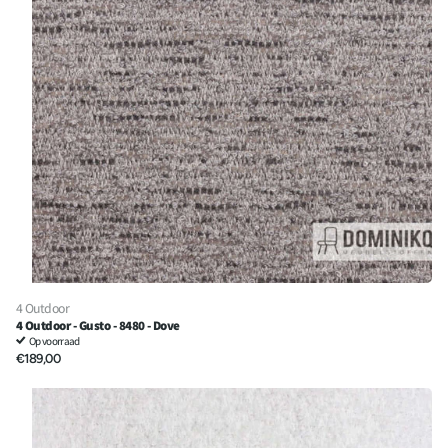
gezet om zo een verfrissende kijk op meubelstoffen te creëren en
makkelijker verschillende meubelstoffen merken te vinden.
Kunt u niet precies vinden wat u zoekt?
Neem
contact
met ons op,
en wij helpen u graag verder. Laat ons u begeleiden in de wereld van
bouclé en ontdek hoe deze stoffen uw leefruimte kunnen
transformeren.
Grote bestelling of een zakelijke aanvraag?
Profiteer van
kwantumkorting of bekijk onze B2B-prijzen. Neem
contact
met ons
op!
4 Outdoor
4 Outdoor - Gusto - 8480 - Dove
Op voorraad
€189,00